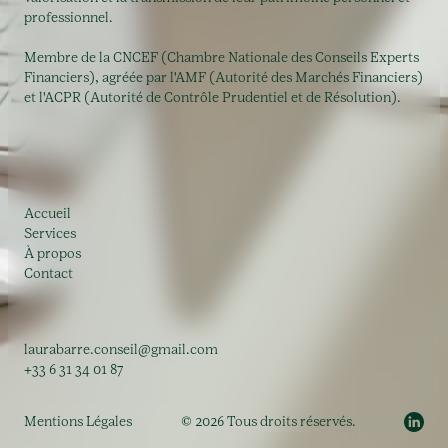
professionnel.
Membre de la CNCEF (Chambre Nationale des Conseils Experts
Financiers), agréée par l'AMF (Autorité des Marchés Financiers)
et l'ACPR (Autorité de Contrôle Prudentiel et de Résolution).
Accueil
Services
À propos
Contact
laurabarre.conseil@gmail.com
+33 6 31 34 01 87
Mentions Légales
© 2026 Tous droits réservés.